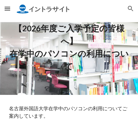
Skip to main content
Skip to navigation
【202
6
年度ご入学予定の皆様
へ】
在学中のパソコンの利用につい
て
名古屋外国語大学在学中のパソコンの利用についてご
案内して
い
ます。