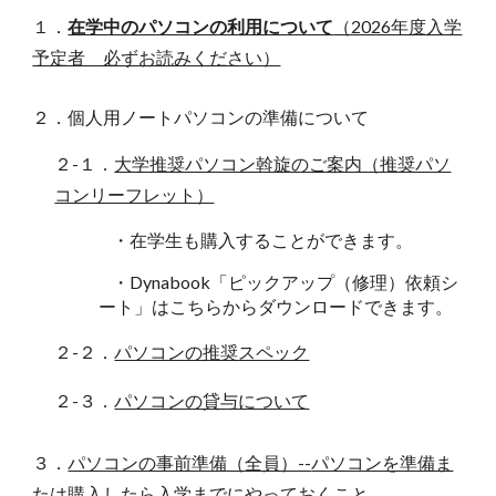
１．
在学中のパソコンの利用について
（2026年度入学
予定者 必ずお読みください）
２．個人用ノートパソコンの準備について
２-
１．
大学推奨パソコン斡旋のご案内（推奨パソ
コンリーフレット）
・
在学生も購入することができます。
・Dynabook「
ピックアップ（修理）依頼シ
ート」
はこちらから
ダウンロード
できます。
２
-
２．
パソコンの推奨スペック
２
-
３．
パソコンの貸与について
３．
パソコンの事前準備（全員）--
パソコンを準備ま
たは購入したら入学までにやっておくこと